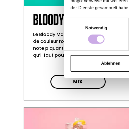
möglicherweise mit weiteren
der Dienste gesammelt habe
BLOODY MARY
Einwilligungsauswahl
Notwendig
Le Bloody Mary est un cocktail épicé
de couleur rouge sang qui déploie une
note piquante et enflammée: tout ce
qu’il faut pour un effet extraordinaire.
Ablehnen
MIX