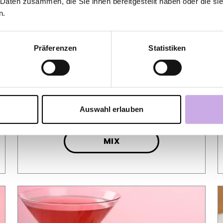
 Daten zusammen, die Sie ihnen bereitgestellt haben oder die s
n.
BLUE LAGOON
Präferenzen
Statistiken
La couleur est ici de mise! Le Blue
Lagoon n’a pas seulement le goût de
la mer et du soleil, il en a aussi
l'apparence.
Auswahl erlauben
MIX