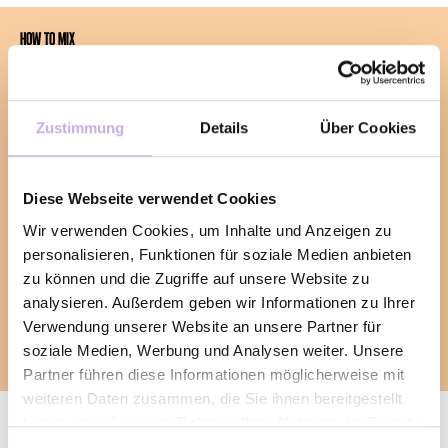
HOW TO MIX
Parmi les liqueurs Trojka, Trojka Caramel est un
classique sucré à l’arôme puissant de caramel.
Elle peut être préparée facilement et rapidement
Zustimmung
Details
Über Cookies
en deux variantes. En toute simplicité: il suffit de
trois étapes pour réaliser votre Easy Mixer avec
Trojka Caramel.
Diese Webseite verwendet Cookies
Voici nos deux drinks préférés: dégustez Trojka
Caramel froid avec du coca (Caramel Cola) ou
Wir verwenden Cookies, um Inhalte und Anzeigen zu
chaud avec du café instantané et de la crème
personalisieren, Funktionen für soziale Medien anbieten
(Crazy Coffee).
zu können und die Zugriffe auf unsere Website zu
analysieren. Außerdem geben wir Informationen zu Ihrer
Verwendung unserer Website an unsere Partner für
MIX
soziale Medien, Werbung und Analysen weiter. Unsere
Partner führen diese Informationen möglicherweise mit
weiteren Daten zusammen, die Sie ihnen bereitgestellt
haben oder die sie im Rahmen Ihrer Nutzung der Dienste
gesammelt haben.