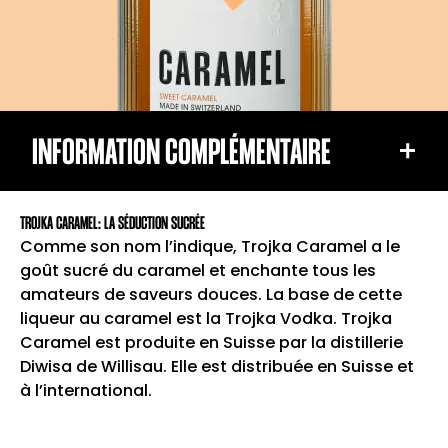
INFORMATION COMPLÉMENTAIRE
Volume d'alcool: 24% Vol.
TROJKA CARAMEL: LA SÉDUCTION SUCRÉE
Nom du produit régulé: Vodka Liqueur
Comme son nom l’indique, Trojka Caramel a le
goût sucré du caramel et enchante tous les
L'origine: Suisse
amateurs de saveurs douces. La base de cette
Les ingrédients: Eau, sucre, vodka, arômes,
liqueur au caramel est la Trojka Vodka. Trojka
acidifiant: acide citrique E330, colorant:
Caramel est produite en Suisse par la distillerie
caramel E 150d
Diwisa de Willisau. Elle est distribuée en Suisse et
à l’international.