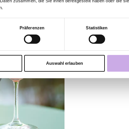
P
 Daten zusammen, die Sie ihnen bereitgestellt haben oder die s
n.
1
Fi
Präferenzen
Statistiken
th
so
2
Auswahl erlauben
Ga
sp