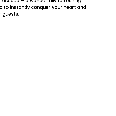
prosecco – a wonderfully refreshing
ed to instantly conquer your heart and
r guests.