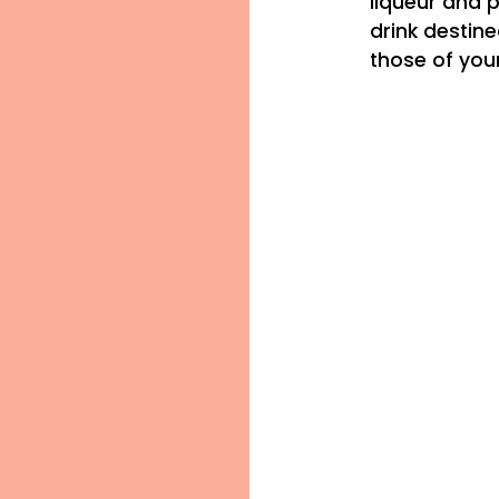
liqueur and 
drink destin
those of you