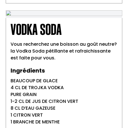
Verser beaucoup de glace dans une
1
tasse en cuivre.
Ajouter Trojka Vodka Pure Grain et le jus
2
VODKA SODA
de citron frais.
Remplir avec la Ginger Beer.
3
Vous recherchez une boisson au goût neutre?
Décorer le drink avec des tranches de
4
la Vodka Soda pétillante et rafraichissante
citron vert et des feuilles de menthe.
est faite pour vous.
Ingrédients
BEAUCOUP DE GLACE
4 CL DE TROJKA VODKA
PURE GRAIN
1-2 CL DE JUS DE CITRON VERT
8 CL D’EAU GAZEUSE
1 CITRON VERT
1 BRANCHE DE MENTHE