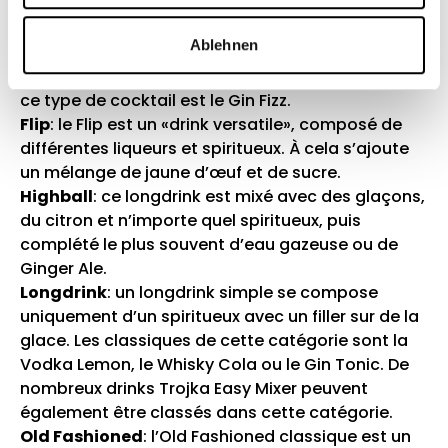
l’apéritif.
Fizz
: un Fizz est un drink gazeux rafraîchissant et
Ablehnen
alcoolisé. Le Fizz est un grand classique parmi les
boissons mixtes. Le représentant le plus connu de
ce type de cocktail est le Gin Fizz.
Flip
: le Flip est un «drink versatile», composé de
différentes liqueurs et spiritueux. À cela s’ajoute
un mélange de jaune d’œuf et de sucre.
Highball
: ce longdrink est mixé avec des glaçons,
du citron et n’importe quel spiritueux, puis
complété le plus souvent d’eau gazeuse ou de
Ginger Ale.
Longdrink
: un longdrink simple se compose
uniquement d’un spiritueux avec un filler sur de la
glace. Les classiques de cette catégorie sont la
Vodka Lemon, le Whisky Cola ou le Gin Tonic. De
nombreux
drinks Trojka Easy Mixer
peuvent
également être classés dans cette catégorie.
Old Fashioned
: l’Old Fashioned classique est un