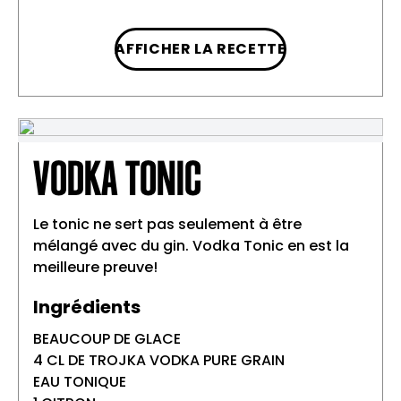
AFFICHER LA RECETTE
Préparation
Mettre beaucoup de glace dans un verre
1
à long drink et ajouter Trojka Vodka Pure
Grain.
VODKA TONIC
Ajouter le jus de citron vert frais.
2
Compléter avec l’eau gazeuse.
3
Le tonic ne sert pas seulement à être
Garnir la boisson au choix d’un zeste de
4
mélangé avec du gin. Vodka Tonic en est la
citron vert ou d’une branche de menthe.
meilleure preuve!
Ingrédients
BEAUCOUP DE GLACE
4 CL DE TROJKA VODKA PURE GRAIN
EAU TONIQUE