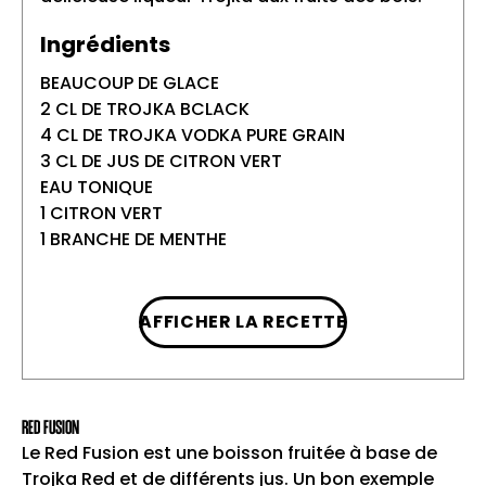
Ingrédients
BEAUCOUP DE GLACE
2 CL DE TROJKA BCLACK
4 CL DE TROJKA VODKA PURE GRAIN
3 CL DE JUS DE CITRON VERT
EAU TONIQUE
1 CITRON VERT
1 BRANCHE DE MENTHE
AFFICHER LA RECETTE
Préparation
Mettre beaucoup de glace dans un verre
1
à long drink, puis ajouter successivement
RED FUSION
la Trojka Vodka Pure Grain et la Trojka
Le Red Fusion est une boisson fruitée à base de
Black.
Trojka Red et de différents jus. Un bon exemple