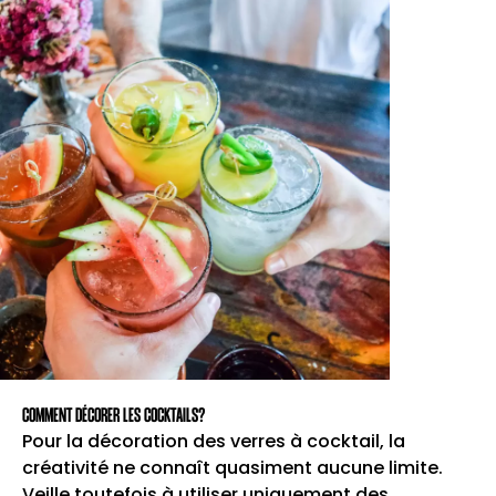
de la glace.
Verser ensuite la boisson dans un
2
tumbler rempli de glace.
Garnir le verre avec une branche de thym.
3
COMMENT DÉCORER LES COCKTAILS?
Pour la décoration des verres à cocktail, la
créativité ne connaît quasiment aucune limite.
Veille toutefois à utiliser uniquement des