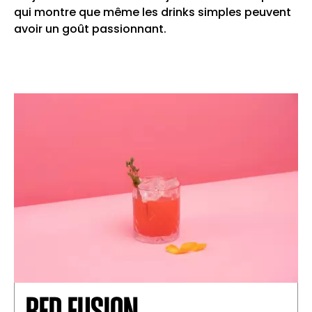
qui montre que même les drinks simples peuvent
Ajouter le jus de citron vert frais et
2
avoir un goût passionnant.
compléter avec de l’eau tonique.
Garnir de quartiers de citron vert et de
3
feuilles de menthe.
RED FUSION